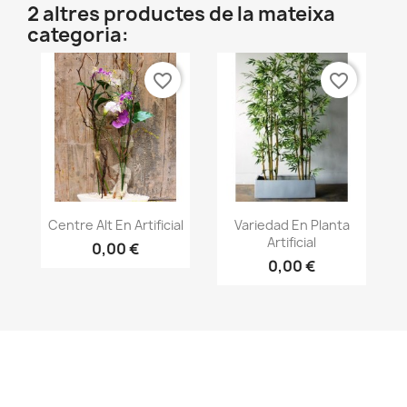
2 altres productes de la mateixa
categoria:
favorite_border
favorite_border
Vista ràpida
Vista ràpida


Centre Alt En Artificial
Variedad En Planta
Artificial
0,00 €
0,00 €