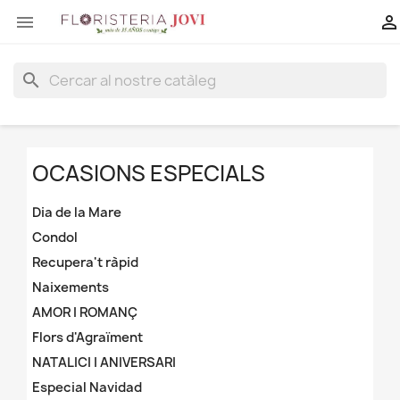


search
OCASIONS ESPECIALS
Dia de la Mare
Condol
Recupera't ràpid
Naixements
AMOR I ROMANÇ
Flors d'Agraïment
NATALICI I ANIVERSARI
Especial Navidad