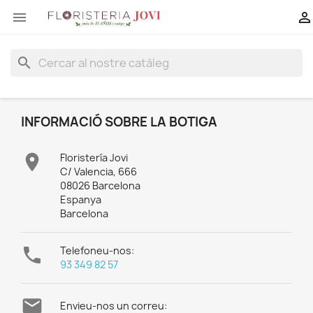


search
INFORMACIÓ SOBRE LA BOTIGA

Floristería Jovi
C/ Valencia, 666
08026 Barcelona
Espanya
Barcelona

Telefoneu-nos:
93 349 82 57

Envieu-nos un correu: