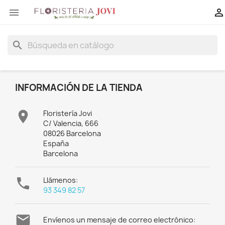


search
INFORMACIÓN DE LA TIENDA

Floristería Jovi
C/ Valencia, 666
08026 Barcelona
España
Barcelona

Llámenos:
93 349 82 57

Envíenos un mensaje de correo electrónico: