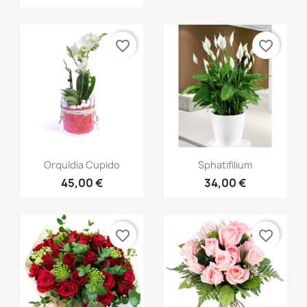
favorite_border
favorite_border
Vista ràpida
Vista ràpida


Orquídia Cupido
Sphatifilium
45,00 €
34,00 €
favorite_border
favorite_border