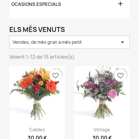

OCASIONS ESPECIALS
ELS MÉS VENUTS

Vendes, de més gran a més petit
Veient 1-12 de 15 articles(s)
favorite_border
favorite_border
Vista ràpida
Vista ràpida


Calidez
Vintage
30,00 €
30,00 €