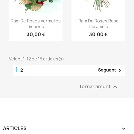
Vista ràpida
Vista ràpida


Ram De Roses Vermelles
Ram De Roses Rosa
Risueño
Caramelo
30,00 €
30,00 €
Veient 1-12 de 15 articles(s)
1

Següent
2
Tornar amunt

ARTICLES
