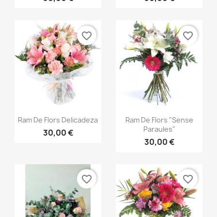
favorite_border
favorite_border
Vista ràpida
Vista ràpida


Ram De Flors Delicadeza
Ram De Flors "Sense
Paraules"
30,00 €
30,00 €
favorite_border
favorite_border