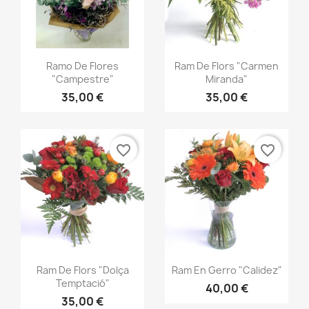
Vista ràpida
Vista ràpida


Ramo De Flores
Ram De Flors "Carmen
"Campestre"
Miranda"
35,00 €
35,00 €
favorite_border
favorite_border
Vista ràpida
Vista ràpida


Ram De Flors "Dolça
Ram En Gerro "Calidez"
Temptació"
40,00 €
35,00 €