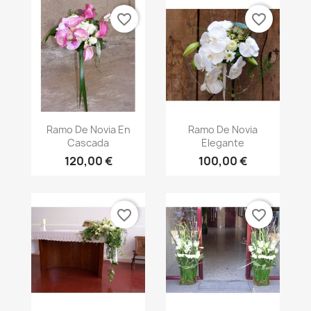
favorite_border
favorite_border
Vista rápida
Vista rápida


Ramo De Novia En
Ramo De Novia
Cascada
Elegante
120,00 €
100,00 €
favorite_border
favorite_border