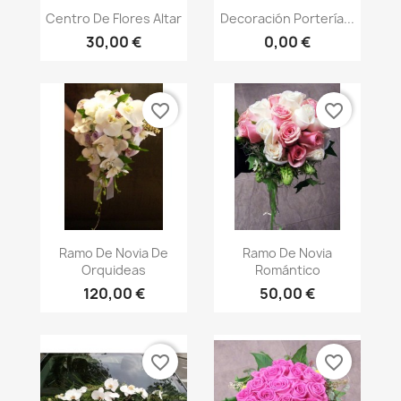
Vista rápida
Vista rápida


Centro De Flores Altar
Decoración Portería...
30,00 €
0,00 €
favorite_border
favorite_border
Vista rápida
Vista rápida


Ramo De Novia De
Ramo De Novia
Orquideas
Romántico
120,00 €
50,00 €
favorite_border
favorite_border