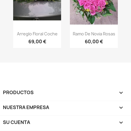
Vista rápida
Vista rápida


Arreglo Floral Coche
Ramo De Novia Rosas
69,00 €
60,00 €
PRODUCTOS

NUESTRA EMPRESA

SU CUENTA
