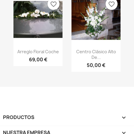
favorite_border
favorite_border
Vista rápida
Vista rápida


Arreglo Floral Coche
Centro Clásico Alto
De...
69,00 €
50,00 €
PRODUCTOS

NUESTRA EMPRESA
