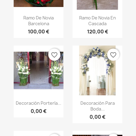
Vista rápida
Vista rápida


Ramo De Novia
Ramo De Novia En
Barcelona
Cascada
100,00 €
120,00 €
favorite_border
favorite_border
Vista rápida
Vista rápida


Decoración Portería...
Decoración Para
Boda...
0,00 €
0,00 €