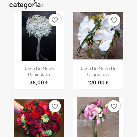
categoría:
favorite_border
favorite_border
Vista rápida
Vista rápida


Ramo De Novia
Ramo De Novia De
Paniculata
Orquideas
35,00 €
120,00 €
favorite_border
favorite_border