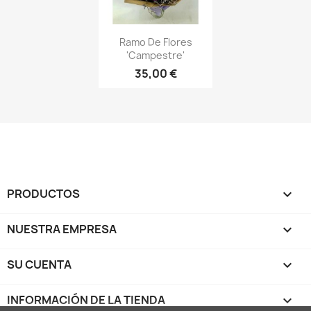
Vista rápida

Ramo De Flores
'Campestre'
35,00 €
PRODUCTOS

NUESTRA EMPRESA

SU CUENTA

INFORMACIÓN DE LA TIENDA
keyboard_arrow_down