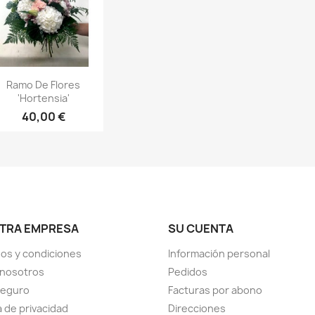
Vista rápida

Ramo De Flores
'Hortensia'
40,00 €
TRA EMPRESA
SU CUENTA
os y condiciones
Información personal
 nosotros
Pedidos
seguro
Facturas por abono
a de privacidad
Direcciones