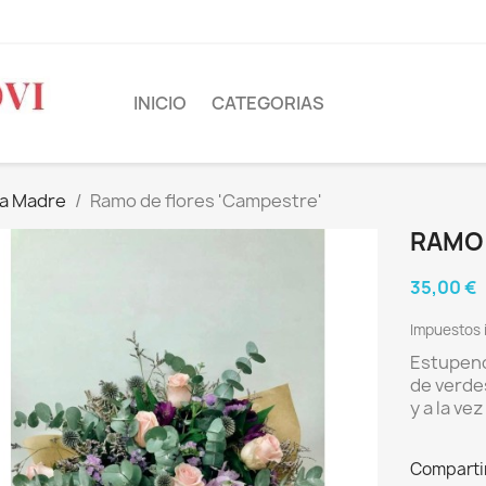
INICIO
CATEGORIAS
la Madre
Ramo de flores 'Campestre'
RAMO 
35,00 €
Impuestos 
Estupend
de verde
y a la ve
Comparti