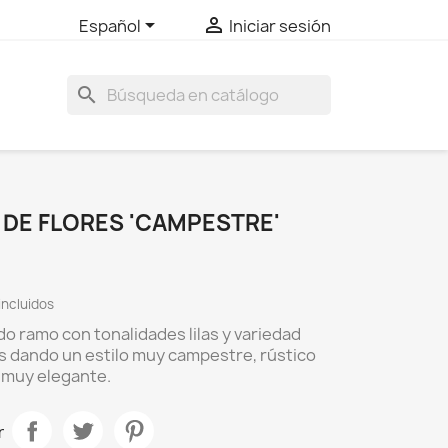


Español
Iniciar sesión
search
DE FLORES 'CAMPESTRE'
incluidos
o ramo con tonalidades lilas y variedad
s dando un estilo muy campestre, rústico
z muy elegante.
r