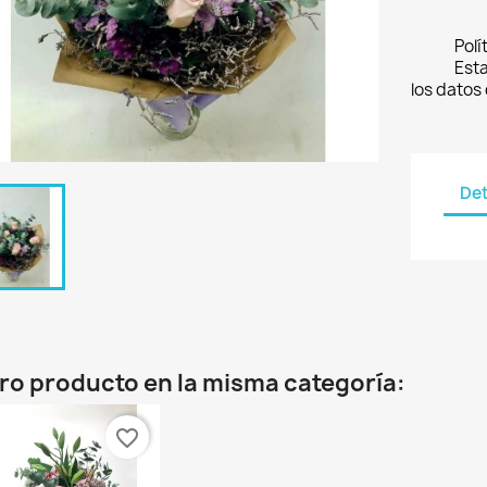
Polí
Est
los datos
Det
tro producto en la misma categoría:
favorite_border