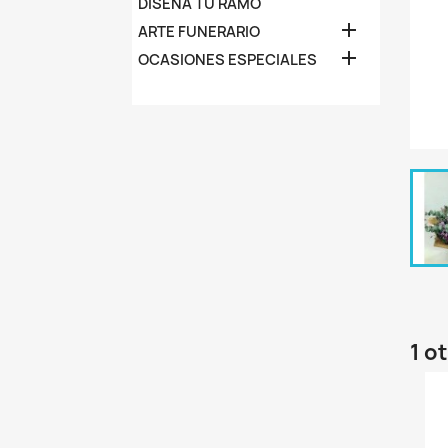
DISEÑA TU RAMO

ARTE FUNERARIO

OCASIONES ESPECIALES
1 o