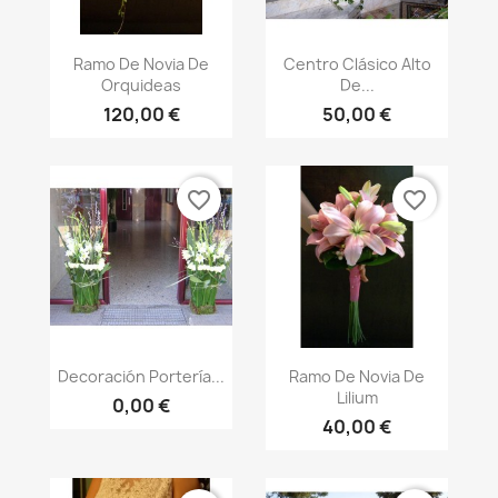
Vista rápida
Vista rápida


Ramo De Novia De
Centro Clásico Alto
Orquideas
De...
120,00 €
50,00 €
favorite_border
favorite_border
Vista rápida
Vista rápida


Decoración Portería...
Ramo De Novia De
Lilium
0,00 €
40,00 €