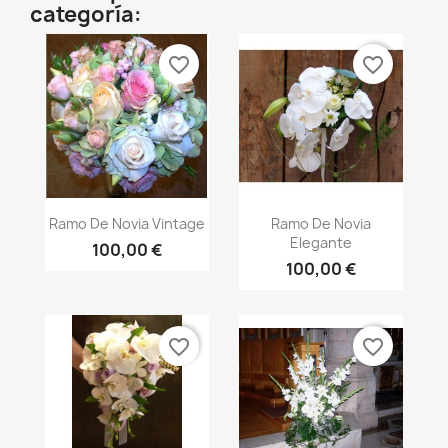
categoría:
favorite_border
favorite_border
Vista rápida
Vista rápida


Ramo De Novia Vintage
Ramo De Novia
Elegante
100,00 €
100,00 €
favorite_border
favorite_border