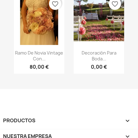
favorite_border
favorite_border
Vista rápida
Vista rápida


Ramo De Novia Vintage
Decoración Para
Con...
Boda...
80,00 €
0,00 €
PRODUCTOS

NUESTRA EMPRESA
