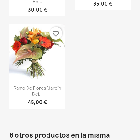
En...
35,00 €
30,00 €
favorite_border
Vista rápida

Ramo De Flores 'Jardín
Del...
45,00 €
8 otros productos en la misma