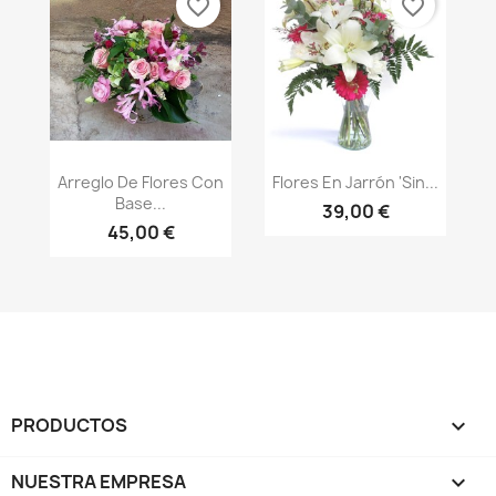
favorite_border
favorite_border
Vista rápida
Vista rápida


Arreglo De Flores Con
Flores En Jarrón 'Sin...
Base...
39,00 €
45,00 €
PRODUCTOS

NUESTRA EMPRESA
