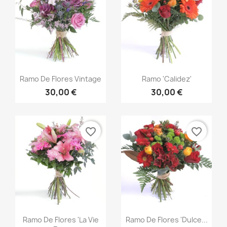
Vista rápida
Vista rápida


Ramo De Flores Vintage
Ramo 'Calidez'
30,00 €
30,00 €
favorite_border
favorite_border
Vista rápida
Vista rápida


Ramo De Flores 'La Vie
Ramo De Flores 'Dulce...