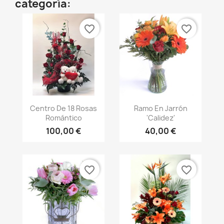
categoría:
favorite_border
favorite_border
Vista rápida
Vista rápida


Centro De 18 Rosas
Ramo En Jarrón
Romántico
'Calidez'
100,00 €
40,00 €
favorite_border
favorite_border