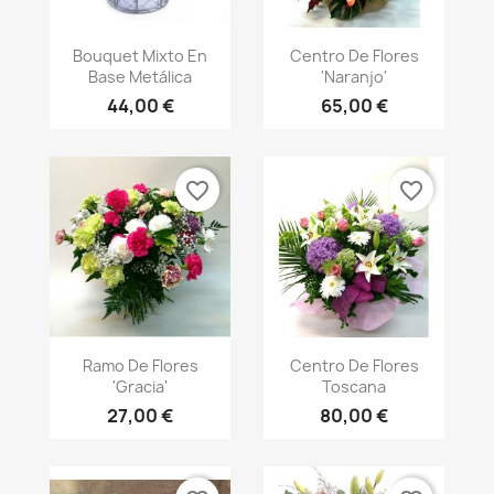
Vista rápida
Vista rápida


Bouquet Mixto En
Centro De Flores
Base Metálica
'Naranjo'
44,00 €
65,00 €
favorite_border
favorite_border
Vista rápida
Vista rápida


Ramo De Flores
Centro De Flores
'Gracia'
Toscana
27,00 €
80,00 €