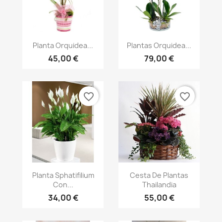
Vista rápida
Vista rápida


Planta Orquidea...
Plantas Orquidea...
45,00 €
79,00 €
favorite_border
favorite_border
Vista rápida
Vista rápida


Planta Sphatifilium
Cesta De Plantas
Con...
Thailandia
34,00 €
55,00 €