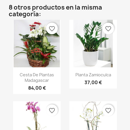
8 otros productos en la misma
categoría:
favorite_border
favorite_border
Vista rápida
Vista rápida


Cesta De Plantas
Planta Zamioculca
Madagascar
37,00 €
84,00 €
favorite_border
favorite_border