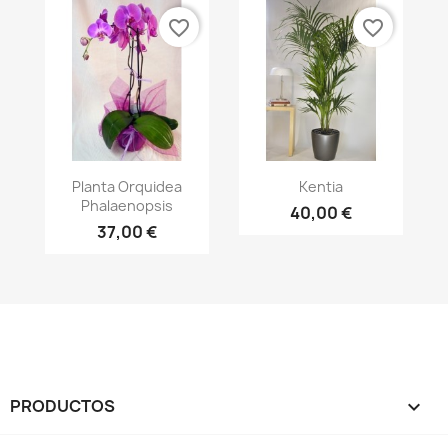
favorite_border
favorite_border
Vista rápida
Vista rápida


Planta Orquidea
Kentia
Phalaenopsis
40,00 €
37,00 €
PRODUCTOS
