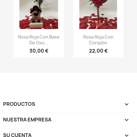
Vista rápida
Vista rápida


Rosa Roja Con Base
Rosa Roja Con
De Oso...
Corazón
30,00 €
22,00 €
PRODUCTOS

NUESTRA EMPRESA

SU CUENTA
