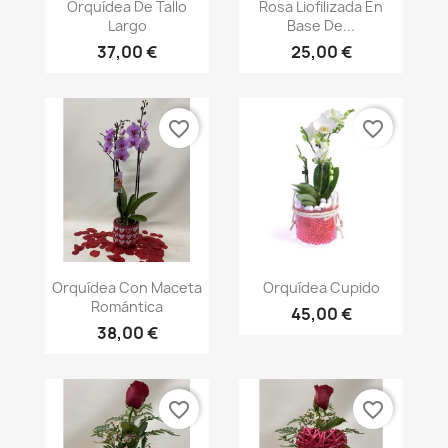
Vista rápida
Vista rápida


Orquídea De Tallo
Rosa Liofilizada En
Largo
Base De...
37,00 €
25,00 €
favorite_border
favorite_border
Vista rápida
Vista rápida


Orquídea Con Maceta
Orquídea Cupido
Romántica
45,00 €
38,00 €
favorite_border
favorite_border