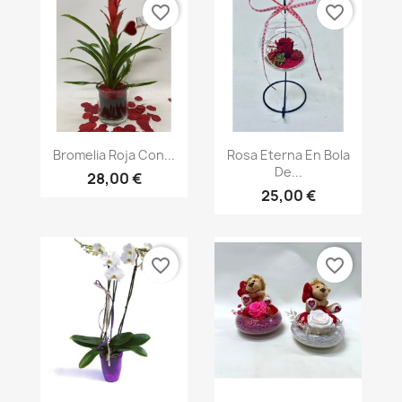
favorite_border
favorite_border
Vista rápida
Vista rápida


Bromelia Roja Con...
Rosa Eterna En Bola
De...
28,00 €
25,00 €
favorite_border
favorite_border