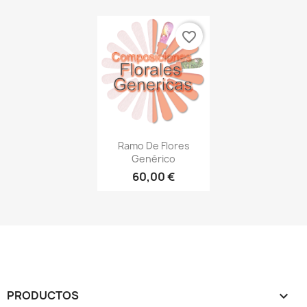
favorite_border
Vista rápida

Ramo De Flores
Genérico
60,00 €
PRODUCTOS
