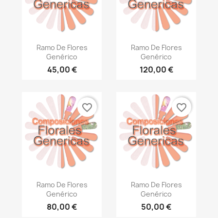
Vista rápida
Vista rápida


Ramo De Flores
Ramo De Flores
Genérico
Genérico
45,00 €
120,00 €
favorite_border
favorite_border
Vista rápida
Vista rápida


Ramo De Flores
Ramo De Flores
Genérico
Genérico
80,00 €
50,00 €