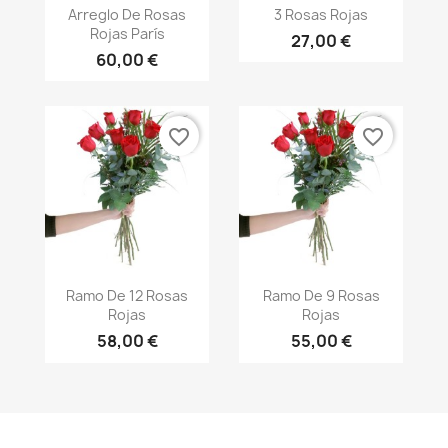
Vista rápida
Vista rápida


Arreglo De Rosas
3 Rosas Rojas
Rojas París
27,00 €
60,00 €
favorite_border
favorite_border
Vista rápida
Vista rápida


Ramo De 12 Rosas
Ramo De 9 Rosas
Rojas
Rojas
58,00 €
55,00 €