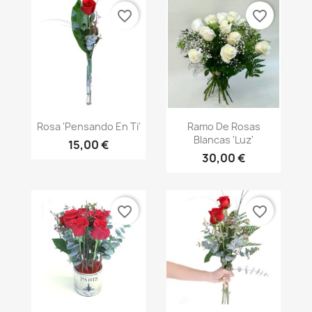
favorite_border
favorite_border
Vista rápida
Vista rápida


Rosa 'Pensando En Ti'
Ramo De Rosas
Blancas 'Luz'
15,00 €
30,00 €
favorite_border
favorite_border