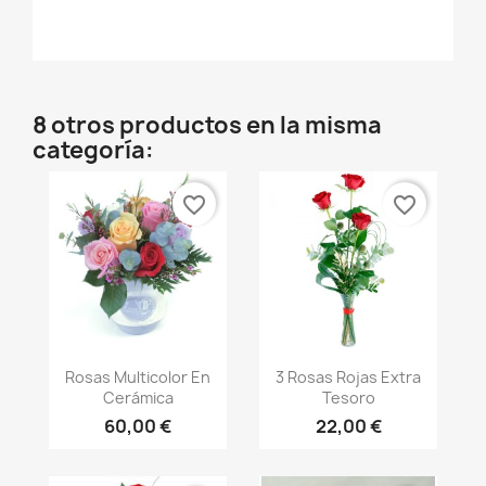
8 otros productos en la misma
categoría:
favorite_border
favorite_border
Vista rápida
Vista rápida


Rosas Multicolor En
3 Rosas Rojas Extra
Cerámica
Tesoro
60,00 €
22,00 €